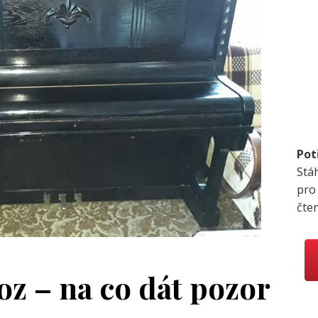
Pot
Stá
pro
čte
oz – na co dát pozor