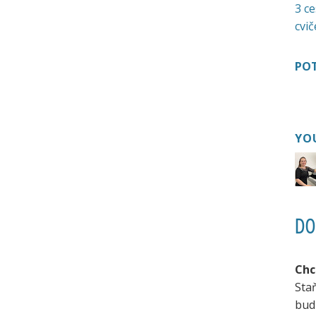
3 ce
cvič
POT
YO
DO
Chc
Sta
bud