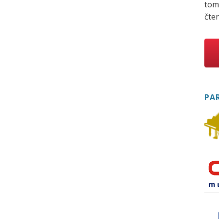
tom
čten
PA