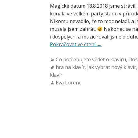
Magické datum 18.8.2018 jsme strávili 
konala ve velkém party stanu v přírodě
Nikomu nevadilo, že to moc neladí, a jak
musela jsem zahrát.
Nakonec se nás
i dospělých, a muzicírovali jsme dlouh
Pokračovat ve čtení
→
Co potřebujete vědět o klavíru
,
Dosp
hra na klavír
,
jak vybrat nový klavír
klavír
Eva Lorenc