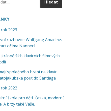
ÁNKY
 rok 2023
tivní rozhovor: Wolfgang Amadeus
art očima Nannerl
jkrásnějších klavírních filmových
odií
mají společného hraní na klavír
vatojakubská pouť do Santiaga
 rok 2022
írní škola pro děti. Česká, moderní,
. A brzy také Vaše.