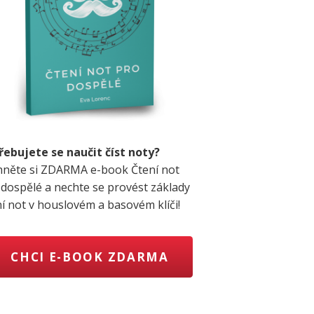
řebujete se naučit číst noty?
hněte si ZDARMA e-book Čtení not
 dospělé a nechte se provést základy
ní not v houslovém a basovém klíči!
CHCI E-BOOK ZDARMA