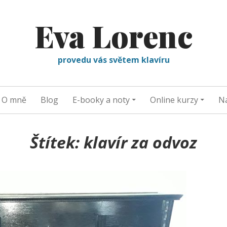
Eva Lorenc
provedu vás světem klavíru
O mně
Blog
E-booky a noty
Online kurzy
Na
Štítek:
klavír za odvoz