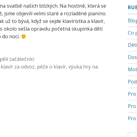
na svatbě našich blízkých. Na hostině, která se
RU
, jsme objevili velmi staré a rozladěné pianino.
Blo
 už to bývá, když se sejde klavíristka a klavír,
 okolo sešla opravdu početná skupinka dětí
Co 
o do noci.
Děti
Dos
ělí začátečníci
,
klavír za odvoz
,
péče o klavír
,
výuka hry na
Mot
Pod
Pro
Pro
Pro 