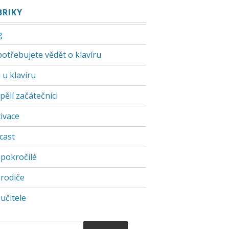
BRIKY
g
potřebujete vědět o klavíru
 u klavíru
pělí začátečníci
ivace
cast
 pokročilé
 rodiče
učitele