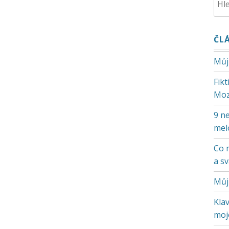
ČL
Můj
Fik
Moz
9 ne
mel
Co 
a s
Můj
Klav
moje