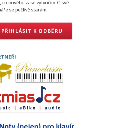
, co nového zase vytvořím. O své
áře se pečlivě starám.
PŘIHLÁSIT K ODBĚRU
RTNEŘI