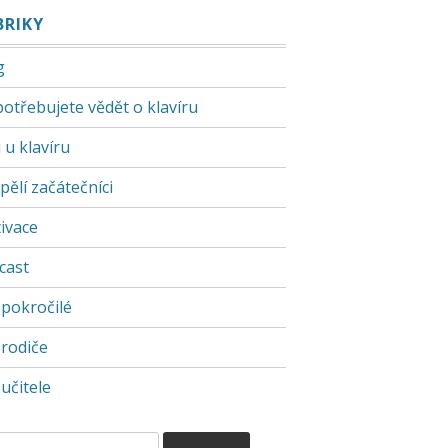
BRIKY
g
potřebujete vědět o klavíru
 u klavíru
pělí začátečníci
ivace
cast
 pokročilé
 rodiče
učitele