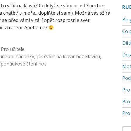
h cvičit na klavír? Co když se vám prostě nechce
RU
na chatě / u moře…doplňte si sami). Možná vás sžírá
Blo
se před vámi v září opět rozprostře svět
lně ztraceni. Anebo ne?
Co 
Děti
,
Pro učitele
Dos
udební hádanky
,
jak cvičit na klavír bez klavíru
,
,
pohádkové čtení not
Mot
Pod
Pro
Pro
Pro 