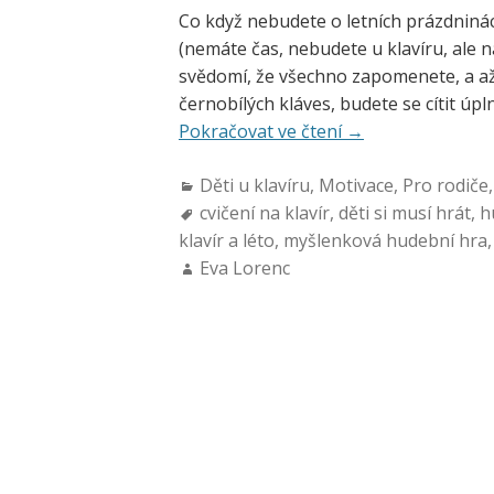
Co když nebudete o letních prázdninác
(nemáte čas, nebudete u klavíru, ale 
svědomí, že všechno zapomenete, a až 
černobílých kláves, budete se cítit úp
Pokračovat ve čtení
→
Děti u klavíru
,
Motivace
,
Pro rodiče
cvičení na klavír
,
děti si musí hrát
,
h
klavír a léto
,
myšlenková hudební hra
Eva Lorenc