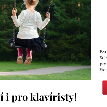
Pot
Stá
pro
čte
 i pro klavíristy!