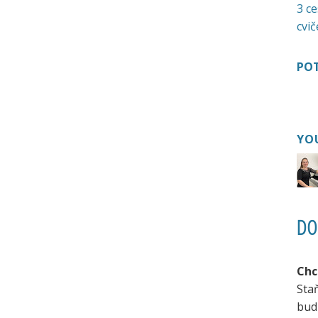
3 ce
cvič
POT
YO
DO
Chc
Sta
bud