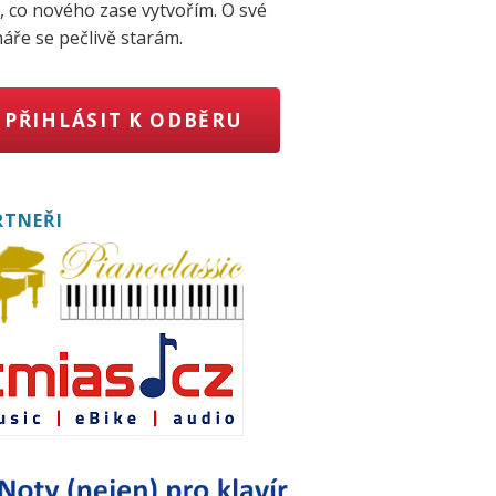
, co nového zase vytvořím. O své
áře se pečlivě starám.
PŘIHLÁSIT K ODBĚRU
RTNEŘI