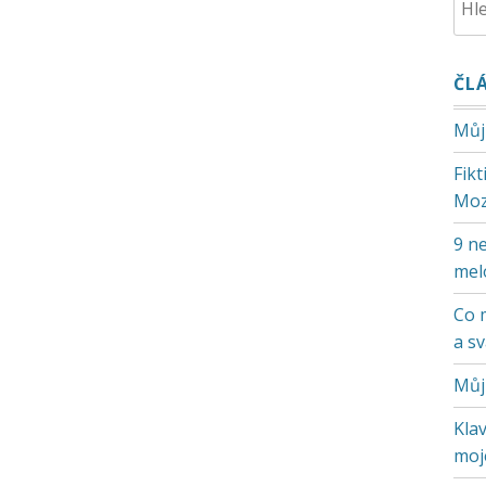
ČL
Můj
Fik
Moz
9 ne
mel
Co 
a s
Můj
Klav
moje