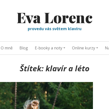
Eva Lorenc
provedu vás světem klavíru
O mně
Blog
E-booky a noty
Online kurzy
Na
Štítek:
klavír a léto