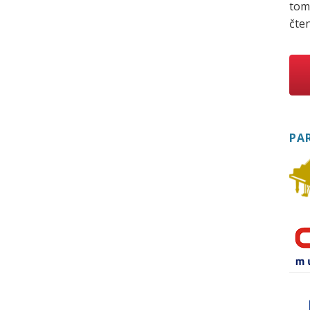
tom
čten
PA