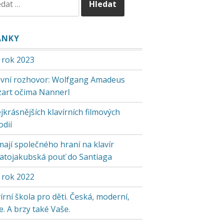
ÁNKY
 rok 2023
tivní rozhovor: Wolfgang Amadeus
art očima Nannerl
jkrásnějších klavírních filmových
odií
mají společného hraní na klavír
vatojakubská pouť do Santiaga
 rok 2022
írní škola pro děti. Česká, moderní,
. A brzy také Vaše.