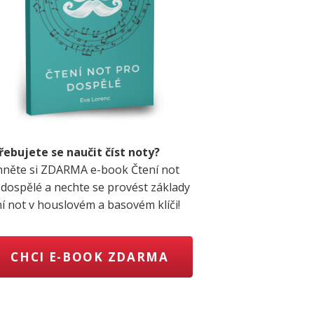
řebujete se naučit číst noty?
hněte si ZDARMA e-book Čtení not
 dospělé a nechte se provést základy
ní not v houslovém a basovém klíči!
CHCI E-BOOK ZDARMA