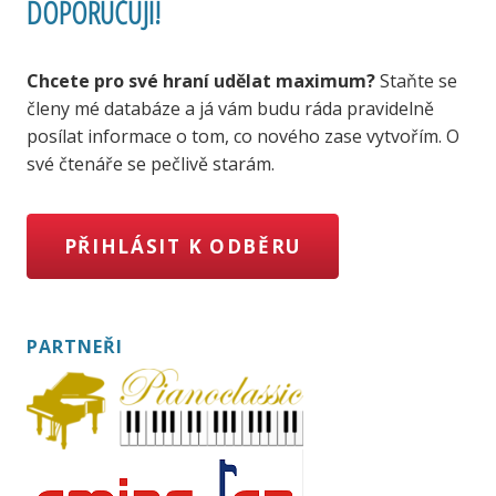
DOPORUČUJI!
Chcete pro své hraní udělat maximum?
Staňte se
členy mé databáze a já vám budu ráda pravidelně
posílat informace o tom, co nového zase vytvořím. O
své čtenáře se pečlivě starám.
PŘIHLÁSIT K ODBĚRU
PARTNEŘI