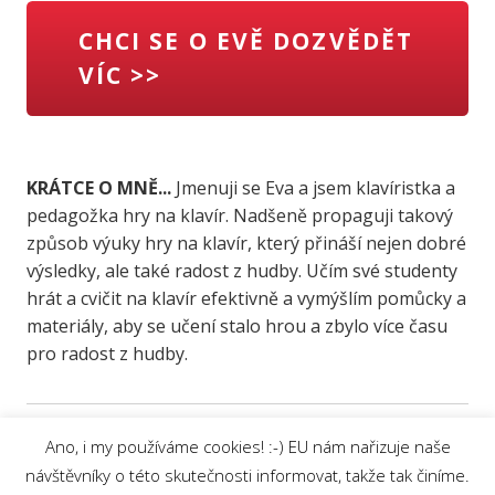
CHCI SE O EVĚ DOZVĚDĚT
VÍC >>
KRÁTCE O MNĚ...
Jmenuji se Eva a jsem klavíristka a
pedagožka hry na klavír. Nadšeně propaguji takový
způsob výuky hry na klavír, který přináší nejen dobré
výsledky, ale také radost z hudby. Učím své studenty
hrát a cvičit na klavír efektivně a vymýšlím pomůcky a
materiály, aby se učení stalo hrou a zbylo více času
pro radost z hudby.
Ano, i my používáme cookies! :-) EU nám nařizuje naše
návštěvníky o této skutečnosti informovat, takže tak činíme.