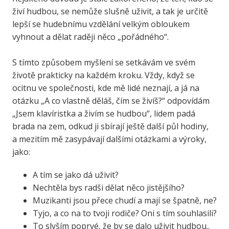
živí hudbou, se nemůže slušně uživit, a tak je určitě
lepší se hudebnímu vzdělání velkým obloukem
vyhnout a dělat raději něco „pořádného“.
S tímto způsobem myšlení se setkávám ve svém
životě prakticky na každém kroku. Vždy, když se
ocitnu ve společnosti, kde mě lidé neznají, a já na
otázku „A co vlastně děláš, čím se živíš?“ odpovídám
„Jsem klavíristka a živím se hudbou“, lidem padá
brada na zem, odkud ji sbírají ještě další půl hodiny,
a mezitím mě zasypávají dalšími otázkami a výroky,
jako:
A tím se jako dá uživit?
Nechtěla bys radši dělat něco jistějšího?
Muzikanti jsou přece chudí a mají se špatně, ne?
Tyjo, a co na to tvoji rodiče? Oni s tím souhlasili?
To slyším poprvé, že by se dalo uživit hudbou..