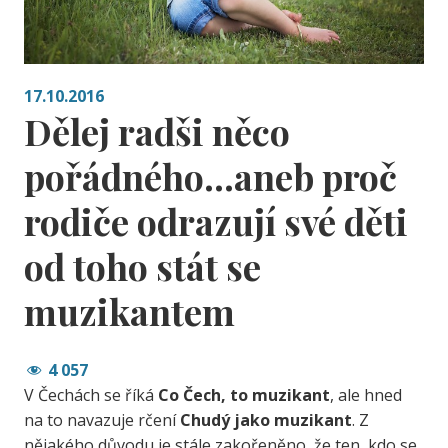
17.10.2016
Dělej radši něco
pořádného…aneb proč
rodiče odrazují své děti
od toho stát se
muzikantem
4 057
V Čechách se říká
Co Čech, to muzikant
, ale hned
na to navazuje rčení
Chudý jako muzikant
. Z
nějakého důvodu je stále zakořeněno, že ten, kdo se