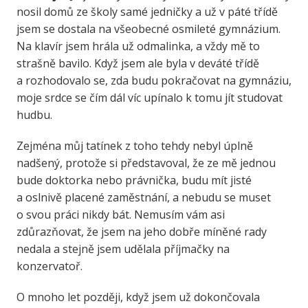
nosil domů ze školy samé jedničky a už v páté třídě
jsem se dostala na všeobecné osmileté gymnázium.
Na klavír jsem hrála už odmalinka, a vždy mě to
strašně bavilo. Když jsem ale byla v deváté třídě
a rozhodovalo se, zda budu pokračovat na gymnáziu,
moje srdce se čím dál víc upínalo k tomu jít studovat
hudbu.
Zejména můj tatínek z toho tehdy nebyl úplně
nadšený, protože si představoval, že ze mě jednou
bude doktorka nebo právnička, budu mít jisté
a oslnivě placené zaměstnání, a nebudu se muset
o svou práci nikdy bát. Nemusím vám asi
zdůrazňovat, že jsem na jeho dobře míněné rady
nedala a stejně jsem udělala příjmačky na
konzervatoř.
O mnoho let později, když jsem už dokončovala