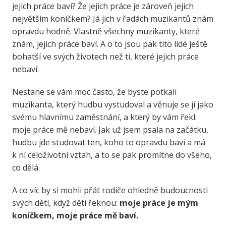
jejich práce baví? Že jejich práce je zároveň jejich
největším koníčkem? Já jich v řadách muzikantů znám
opravdu hodně. Vlastně všechny muzikanty, které
znám, jejich práce baví. A o to jsou pak tito lidé ještě
bohatší ve svých životech než ti, které jejich práce
nebaví.
Nestane se vám moc často, že byste potkali
muzikanta, který hudbu vystudoval a věnuje se jí jako
svému hlavnímu zaměstnání, a který by vám řekl:
moje práce mě nebaví. Jak už jsem psala na začátku,
hudbu jde studovat ten, koho to opravdu baví a má
k ní celoživotní vztah, a to se pak promítne do všeho,
co dělá.
A co víc by si mohli přát rodiče ohledně budoucnosti
svých dětí, když děti řeknou:
moje práce je mým
koníčkem, moje práce mě baví.