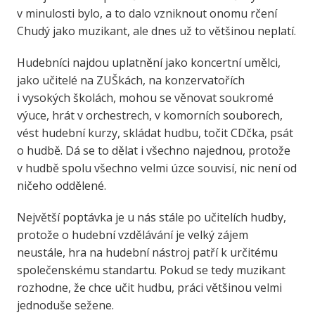
v minulosti bylo, a to dalo vzniknout onomu rčení
Chudý jako muzikant, ale dnes už to většinou neplatí.
Hudebníci najdou uplatnění jako koncertní umělci,
jako učitelé na ZUŠkách, na konzervatořích
i vysokých školách, mohou se věnovat soukromé
výuce, hrát v orchestrech, v komorních souborech,
vést hudební kurzy, skládat hudbu, točit CDčka, psát
o hudbě. Dá se to dělat i všechno najednou, protože
v hudbě spolu všechno velmi úzce souvisí, nic není od
ničeho oddělené.
Největší poptávka je u nás stále po učitelích hudby,
protože o hudební vzdělávání je velký zájem
neustále, hra na hudební nástroj patří k určitému
společenskému standartu. Pokud se tedy muzikant
rozhodne, že chce učit hudbu, práci většinou velmi
jednoduše sežene.