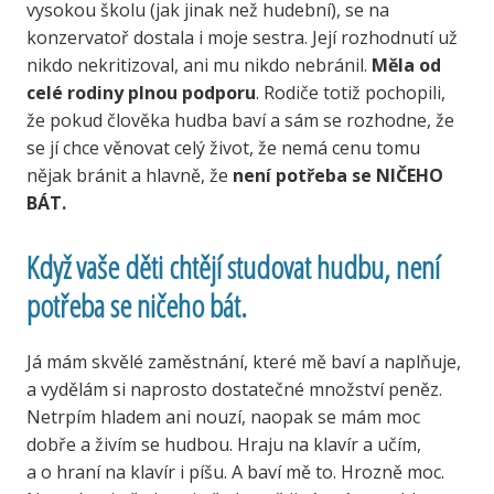
vysokou školu (jak jinak než hudební), se na
konzervatoř dostala i moje sestra. Její rozhodnutí už
nikdo nekritizoval, ani mu nikdo nebránil.
Měla od
celé rodiny plnou podporu
. Rodiče totiž pochopili,
že pokud člověka hudba baví a sám se rozhodne, že
se jí chce věnovat celý život, že nemá cenu tomu
nějak bránit a hlavně, že
není potřeba se NIČEHO
BÁT.
Když vaše děti chtějí studovat hudbu, není
potřeba se ničeho bát.
Já mám skvělé zaměstnání, které mě baví a naplňuje,
a vydělám si naprosto dostatečné množství peněz.
Netrpím hladem ani nouzí, naopak se mám moc
dobře a živím se hudbou. Hraju na klavír a učím,
a o hraní na klavír i píšu. A baví mě to. Hrozně moc.