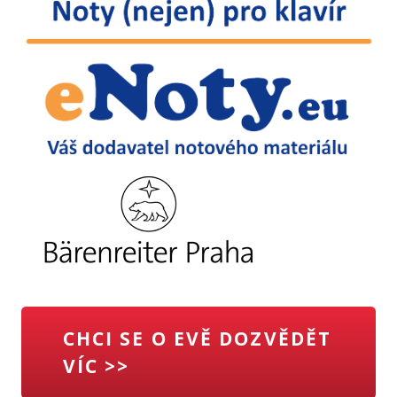
CHCI SE O EVĚ DOZVĚDĚT
VÍC >>