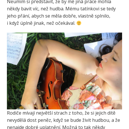
Neumím si představit, že by mě jiná práce mohla
někdy bavit víc, než hudba. Mému tatínkovi se tedy
jeho přání, abych se měla dobře, vlastně splnilo,
i když úplně jinak, než očekával.
Rodiče mívají největší strach z toho, že si jejich dítě
nevydělá dost peněz, když se bude živit hudbou, a že
nenajde dobré uplatnění. Možná to tak někdy