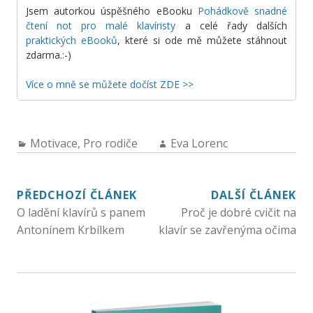
Jsem autorkou úspěšného eBooku
Pohádkově snadné
čtení not pro malé klavíristy
a celé řady dalších
praktických eBooků
, které si ode mě můžete stáhnout
zdarma.:-)
Více o mně se můžete dočíst ZDE >>
Motivace
,
Pro rodiče
Eva Lorenc
PŘEDCHOZÍ ČLÁNEK
DALŠÍ ČLÁNEK
O ladění klavírů s panem
Proč je dobré cvičit na
Antonínem Krbílkem
klavír se zavřenýma očima