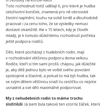
si zkoušky na konzervatoř.
Toto rozhodnutí totiž udělají ti, pro které je hudba
celoživotní koníček, znamená pro ně obrovské
životní naplnění, touhu na sobě tvrdě a dlouhodobě
pracovat i za cenu toho, že se výsledky nemusí
dostavit okamžitě. Ale v 15 letech, kdy je člověk
mladý, je k tomuto důležitému rozhodnutí potřeba
ještě podpora rodičů.
Děti, které pocházejí z hudebních rodin, mají
v rozhodování většinou podporu doma velkou.
Rodiče, kteří si tím sami prošli, chápou, jak důležité
je, aby dítě jednou bylo ve volbě svého povolání
spokojené a šťastné, a pokud to má být hudba, tak
se svým dětem většinou snaží tu cestičku co nejvíce
usnadnit a své děti maximálně podporovat.
My z nehudebních rodin to máme trochu
složitější
. Já jsem byla takový ten vzorný žáček, který