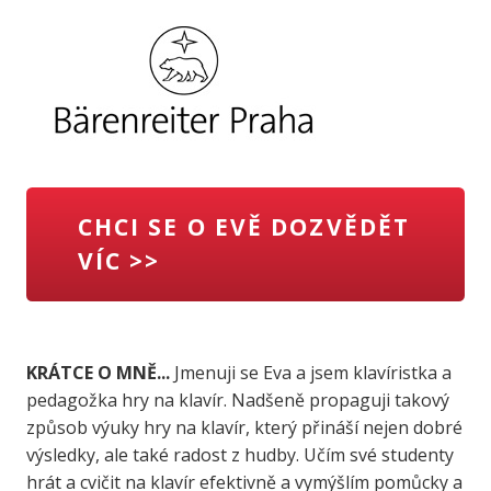
CHCI SE O EVĚ DOZVĚDĚT
VÍC >>
KRÁTCE O MNĚ...
Jmenuji se Eva a jsem klavíristka a
pedagožka hry na klavír. Nadšeně propaguji takový
způsob výuky hry na klavír, který přináší nejen dobré
výsledky, ale také radost z hudby. Učím své studenty
hrát a cvičit na klavír efektivně a vymýšlím pomůcky a