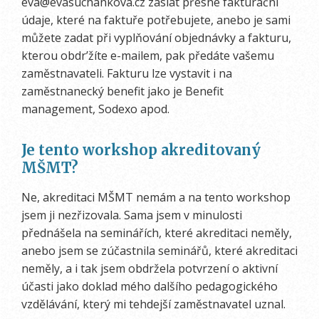
eva@evasuchankova.cz zaslat přesné fakturační
údaje, které na faktuře potřebujete, anebo je sami
můžete zadat při vyplňování objednávky a fakturu,
kterou obdr’žíte e-mailem, pak předáte vašemu
zaměstnavateli. Fakturu lze vystavit i na
zaměstnanecký benefit jako je Benefit
management, Sodexo apod.
Je tento workshop akreditovaný
MŠMT?
Ne, akreditaci MŠMT nemám a na tento workshop
jsem ji nezřizovala. Sama jsem v minulosti
přednášela na seminářích, které akreditaci neměly,
anebo jsem se zúčastnila seminářů, které akreditaci
neměly, a i tak jsem obdržela potvrzení o aktivní
účasti jako doklad mého dalšího pedagogického
vzdělávání, který mi tehdejší zaměstnavatel uznal.