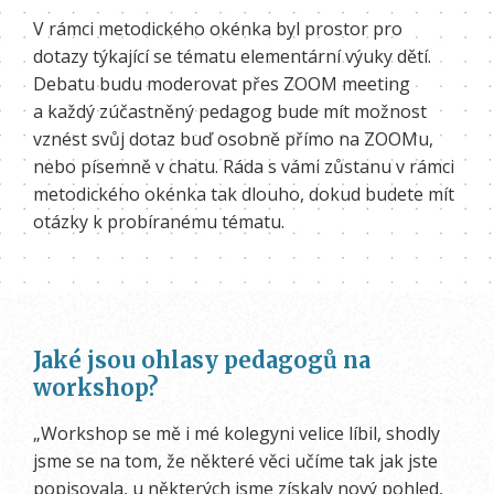
V rámci metodického okénka byl prostor pro
dotazy týkající se tématu elementární výuky dětí.
Debatu budu moderovat přes ZOOM meeting
a každý zúčastněný pedagog bude mít možnost
vznést svůj dotaz buď osobně přímo na ZOOMu,
nebo písemně v chatu. Ráda s vámi zůstanu v rámci
metodického okénka tak dlouho, dokud budete mít
otázky k probíranému tématu.
Jaké jsou ohlasy pedagogů na
workshop?
„Workshop se mě i mé kolegyni velice líbil, shodly
jsme se na tom, že některé věci učíme tak jak jste
popisovala, u některých jsme získaly nový pohled,