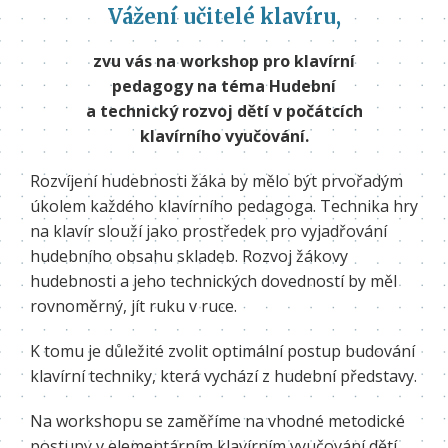
Vážení učitelé klavíru,
zvu vás na workshop pro klavírní
pedagogy na téma Hudební
a technický rozvoj dětí v počátcích
klavírního vyučování.
Rozvíjení hudebnosti žáka by mělo být prvořadým
úkolem každého klavírního pedagoga. Technika hry
na klavír slouží jako prostředek pro vyjadřování
hudebního obsahu skladeb. Rozvoj žákovy
hudebnosti a jeho technických dovedností by měl
rovnoměrný, jít ruku v ruce.
K tomu je důležité zvolit optimální postup budování
klavírní techniky, která vychází z hudební představy.
Na workshopu se zaměříme na vhodné metodické
postupy v elementárním klavírním vyučování dětí