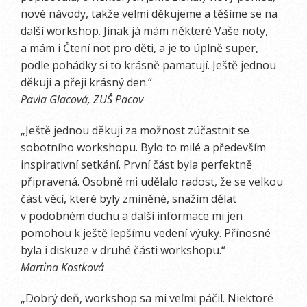
nové návody, takže velmi děkujeme a těšíme se na
další workshop. Jinak já mám některé Vaše noty,
a mám i Čtení not pro děti, a je to úplně super,
podle pohádky si to krásně pamatují. Ještě jednou
děkuji a přeji krásný den.“
Pavla Glacová, ZUŠ Pacov
„Ještě jednou děkuji za možnost zúčastnit se
sobotního workshopu. Bylo to milé a především
inspirativní setkání. První část byla perfektně
připravená. Osobně mi udělalo radost, že se velkou
část věcí, které byly zmíněné, snažím dělat
v podobném duchu a další informace mi jen
pomohou k ještě lepšímu vedení výuky. Přínosné
byla i diskuze v druhé části workshopu.“
Martina Kostková
„Dobrý deň, workshop sa mi veľmi páčil. Niektoré