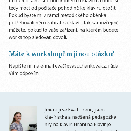
budu mít samostatnou kameru u klavíru a budu se
tedy moct od počítače pohodlně ke klavíru otočit.
Pokud byste mi v rámci metodického okénka
potřebovali něco zahrát na klavír, tak samozřejmě
můžete, pokud to vaše zařízení, na kterém budete
workshop sledovat, dovolí.
Máte k workshopům jinou otázku?
Napište mi na e-mail eva@evasuchankova.cz, ráda
Vám odpovím!
Jmenuji se Eva Lorenc, jsem
klavíristka a nadšená pedagožka
hry na klavír. Hraní na klavír je