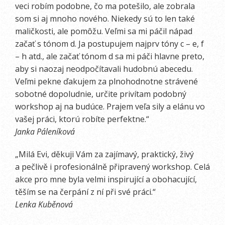
veci robím podobne, čo ma potešilo, ale zobrala
som si aj mnoho nového. Niekedy sú to len také
maličkosti, ale pomôžu. Veľmi sa mi páčil nápad
začať s tónom d. Ja postupujem najprv tóny c – e, f
– h atd., ale začať tónom d sa mi páči hlavne preto,
aby si naozaj neodpočítavali hudobnú abecedu.
Veľmi pekne ďakujem za plnohodnotne strávené
sobotné dopoludnie, určite privítam podobný
workshop aj na budúce. Prajem veľa sily a elánu vo
vašej práci, ktorú robíte perfektne.“
Janka Páleníková
„Milá Evi, děkuji Vám za zajímavý, praktický, živý
a pečlivě i profesionálně připravený workshop. Celá
akce pro mne byla velmi inspirující a obohacující,
těším se na čerpání z ní při své práci.“
Lenka Kuběnová