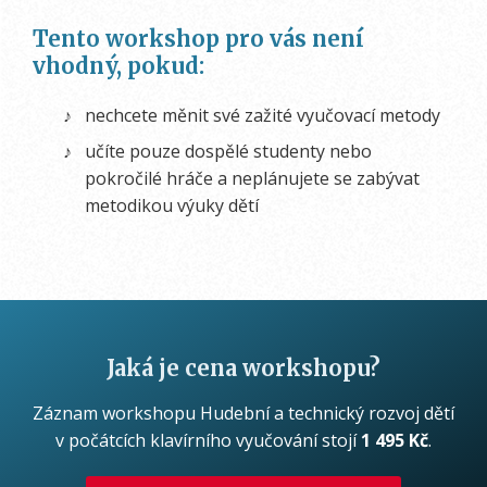
Tento workshop pro vás není
vhodný, pokud:
nechcete měnit své zažité vyučovací metody
učíte pouze dospělé studenty nebo
pokročilé hráče a neplánujete se zabývat
metodikou výuky dětí
Jaká je cena workshopu?
Záznam workshopu Hudební a technický rozvoj dětí
v počátcích klavírního vyučování stojí
1 495 Kč
.