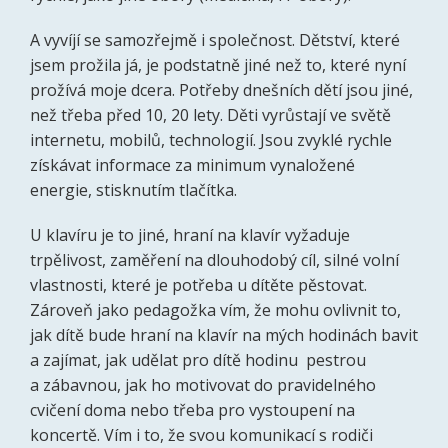
A vyvíjí se samozřejmě i společnost. Dětství, které
jsem prožila já, je podstatně jiné než to, které nyní
prožívá moje dcera. Potřeby dnešních dětí jsou jiné,
než třeba před 10, 20 lety. Děti vyrůstají ve světě
internetu, mobilů, technologií. Jsou zvyklé rychle
získávat informace za minimum vynaložené
energie, stisknutím tlačítka.
U klavíru je to jiné, hraní na klavír vyžaduje
trpělivost, zaměření na dlouhodobý cíl, silné volní
vlastnosti, které je potřeba u dítěte pěstovat.
Zároveň jako pedagožka vím, že mohu ovlivnit to,
jak dítě bude hraní na klavír na mých hodinách bavit
a zajímat, jak udělat pro dítě hodinu pestrou
a zábavnou, jak ho motivovat do pravidelného
cvičení doma nebo třeba pro vystoupení na
koncertě. Vím i to, že svou komunikací s rodiči