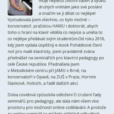
moje největší životní vášeň a výuku
druhých vnímám jako své poslání
a snažím se ji dělat co nejlépe!
Vystudovala jsem všechno, co bylo možné –
konzervatoř, pražskou HAMU i doktorát, abych
toho o hraní na klavír věděla co nejvíce a uměla to
co nejlépe předávat svým studentům.Od roku 2016,
kdy jsem vydala úspěšný e-book Pohádkové čtení
not pro malé klavíristy, jsem pravidelně zvána
přednášet na seminářích pro klavírní pedagogy po
celé České republice. Přednášela jsem
v Metodickém centru při JAMU v Brně, na
konzervatoři v Opavě, na ZUŠ v Praze, Horním
Slavkově, Holicích, a řadě dalších akcí.
Doba covidová způsobila odložení či zrušení řady
seminářů pro pedagogy, ale dala nám všem více
prostoru pro možnosti online vzdělávání. A protože
na online seminář se můžete přihlásit odkudkoli