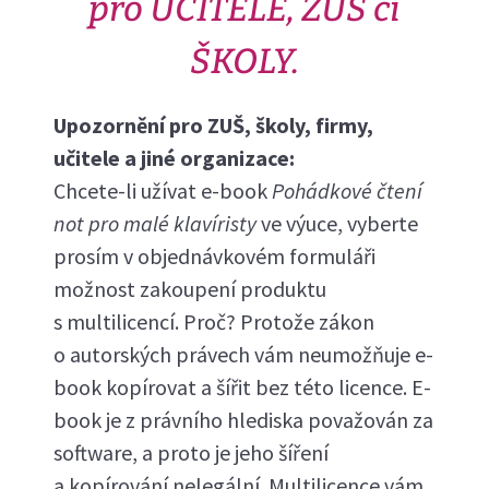
pro UČITELE, ZUŠ či
ŠKOLY.
Upozornění pro ZUŠ, školy, firmy,
učitele a jiné organizace:
Chcete-li užívat e-book
Pohádkové čtení
not pro malé klavíristy
ve výuce, vyberte
prosím v objednávkovém formuláři
možnost zakoupení produktu
s multilicencí. Proč? Protože zákon
o autorských právech vám neumožňuje e-
book kopírovat a šířit bez této licence. E-
book je z právního hlediska považován za
software, a proto je jeho šíření
a kopírování nelegální. Multilicence vám