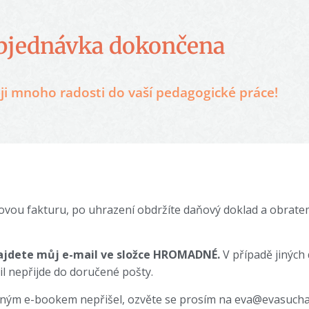
bjednávka dokončena
eji mnoho radosti do vaší pedagogické práce!
hovou fakturu, po uhrazení obdržíte daňový doklad a obrat
ajdete můj e-mail ve složce HROMADNÉ.
V případě jiných
 nepřijde do doručené pošty.
ným e-bookem nepřišel, ozvěte se prosím na eva@evasuchan