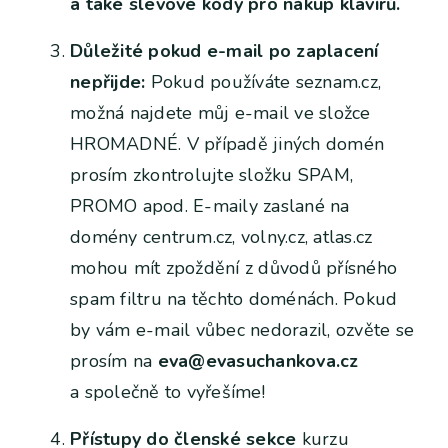
a také slevové kódy pro nákup klavírů.
Důležité pokud e-mail po zaplacení
nepřijde:
Pokud používáte seznam.cz,
možná najdete můj e-mail ve složce
HROMADNÉ. V případě jiných domén
prosím zkontrolujte složku SPAM,
PROMO apod. E-maily zaslané na
domény centrum.cz, volny.cz, atlas.cz
mohou mít zpoždění z důvodů přísného
spam filtru na těchto doménách. Pokud
by vám e-mail vůbec nedorazil, ozvěte se
prosím na
eva@evasuchankova.cz
a společně to vyřešíme!
Přístupy do členské sekce
kurzu